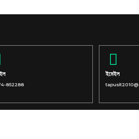
াইল
ইমেইল
74-852288
tapusit2010@