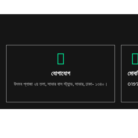
যোগাযোগ
মোব
উৎসব প্লাজা ২য় তলা, সাভার বাস স্ট্যান্ড, সাভার, ঢাকা- ১৩৪০।
019