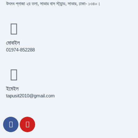
উৎসব প্লাজা ২য় তলা, সাভার বাস স্ট্যান্ড, সাভার, ঢাকা- ১৩৪০।
মোবাইল
01974-852288
ইমেইল
tapusit2010@gmail.com
F
Y
a
o
c
u