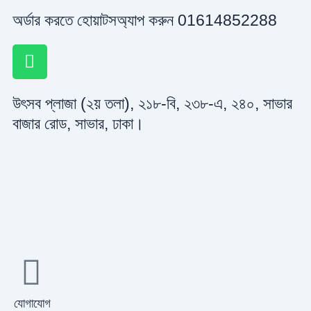
অর্ডার করতে হোয়াটসঅ্যাপ করুন 01614852288
W
h
a
উৎসব প্লাজা (২য় তলা), ২১৮-বি, ২৩৮-এ, ২৪০, সাভার
t
s
বাজার রোড, সাভার, ঢাকা।
a
p
p
যোগাযোগ