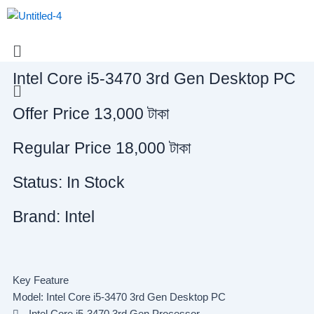
Skip
to
content
Menu
Intel Core i5-3470 3rd Gen Desktop PC
Menu
Offer Price 13,000 টাকা
Regular Price 18,000 টাকা
Status: In Stock
Brand: Intel
Key Feature
Model: Intel Core i5-3470 3rd Gen Desktop PC
Intel Core i5-3470 3rd Gen Processor