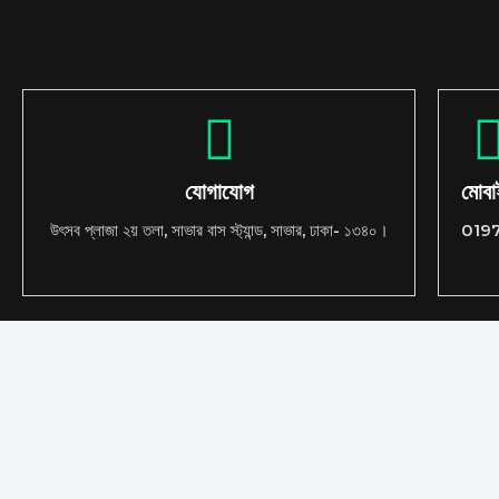
যোগাযোগ
মোব
উৎসব প্লাজা ২য় তলা, সাভার বাস স্ট্যান্ড, সাভার, ঢাকা- ১৩৪০।
019
Copyrights © 2025 Tapus IT
About
Con