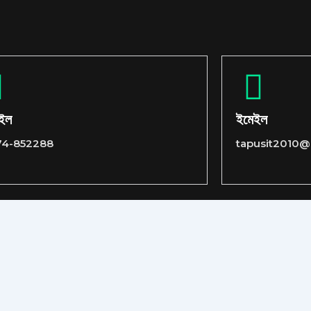
াইল
ইমেইল
74-852288
tapusit2010@
tact
Terms& Conditions
Privacy & Policy