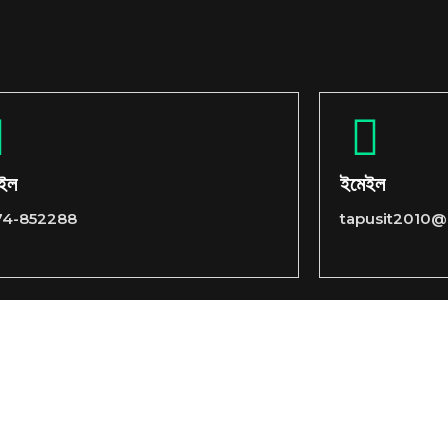
াইল
ইমেইল
74-852288
tapusit2010@
tact
Terms& Conditions
Privacy & Policy