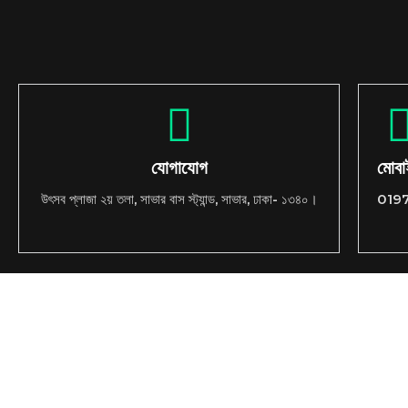
যোগাযোগ
মোব
উৎসব প্লাজা ২য় তলা, সাভার বাস স্ট্যান্ড, সাভার, ঢাকা- ১৩৪০।
019
Copyrights © 2025 Tapus IT
About
Con